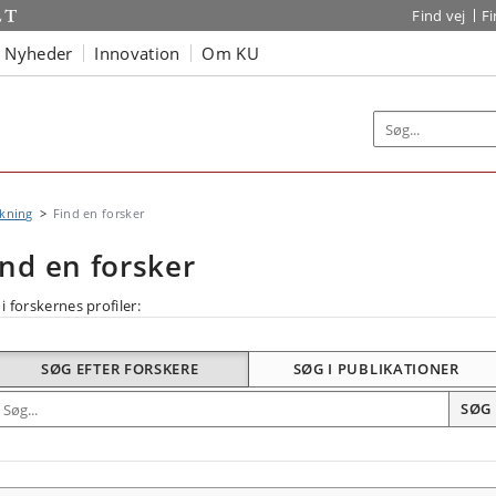
Find vej
F
Nyheder
Innovation
Om KU
kning
Find en forsker
ind en forsker
i forskernes profiler:
SØG EFTER FORSKERE
SØG I PUBLIKATIONER
øg efter forskning
SØG