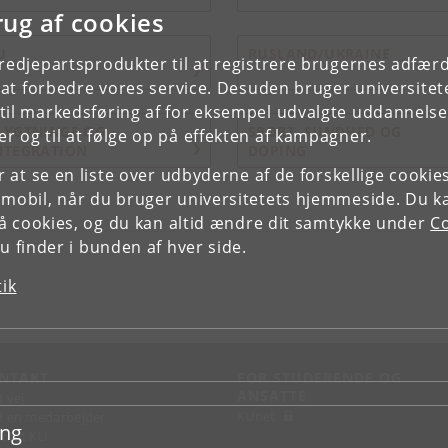
rug af cookies
U
RUSLAND/UKRAINE
tredjepartsprodukter til at registrere brugernes adfæ
e at forbedre vores service. Desuden bruger universitet
il markedsføring af for eksempel udvalgte uddannelser e
LYGTNINGE OG
SPORT, SUNDHED OG
r og til at følge op på effekten af kampagner.
NTEGRATION
DOPING
or at se en liste over udbyderne af de forskellige cooki
 mobil, når du bruger universitetets hjemmeside. Du k
slå cookies, og du kan altid ændre dit samtykke under
Co
 finder i bunden af hver side.
tik
NTAKT
FOR STUDERENDE OG
ANSATTE
d vej
KUnet
d en medarbejder
ing
takt KU