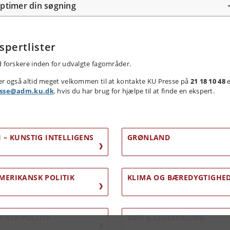
ptimer din søgning
spertlister
d forskere inden for udvalgte fagområder.
er også altid meget velkommen til at kontakte KU Presse på
21 18 10 48
e
esse@adm.ku.dk
,
hvis du har brug for hjælpe til at finde en ekspert.
I – KUNSTIG INTELLIGENS
GRØNLAND
MERIKANSK POLITIK
KLIMA OG BÆREDYGTIGHE
ANSK POLITIK
KØN & LIGESTILLING