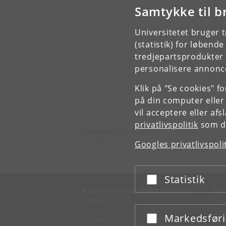
Samtykke til b
E
Universitetet bruger 
(statistik) for løbend
tredjepartsprodukter t
F
personalisere annonce
I
Klik på "Se cookies" f
på din computer eller
vil acceptere eller af
privatlivspolitik
som du
Københavns Universitet
Nørregade 10
Googles privatlivspoli
1165 København K
Statistik
Acceptér eller afslå
KØBENHAVNS UNIVERSITET
KO
Ledelse
Fin
Administration
Fin
Markedsfør
Acceptér eller afslå
Fakulteter
Kon