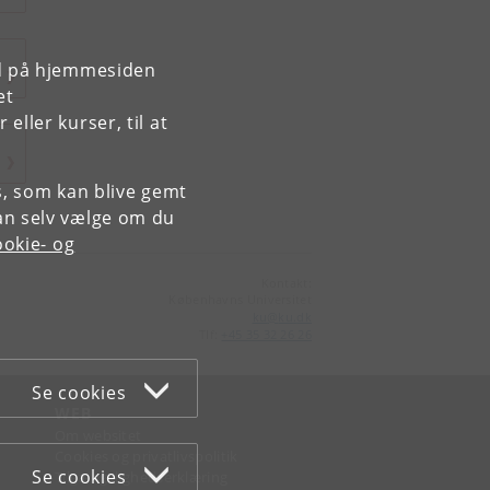
rd på hjemmesiden
et
ller kurser, til at
es, som kan blive gemt
an selv vælge om du
okie- og
Kontakt:
Københavns Universitet
ku
@
ku
.
dk
Tlf:
+45 35 32 26 26
Se cookies
WEB
Om websitet
Cookies og privatlivspolitik
Se cookies
Tilgængelighedserklæring