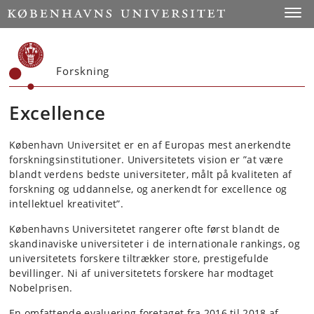
Start
Toggl
Forskning
Excellence
København Universitet er en af Europas mest anerkendte
forskningsinstitutioner. Universitetets vision er ”at være
blandt verdens bedste universiteter, målt på kvaliteten af
forskning og uddannelse, og anerkendt for excellence og
intellektuel kreativitet”.
Københavns Universitetet rangerer ofte først blandt de
skandinaviske universiteter i de internationale rankings, og
universitetets forskere tiltrækker store, prestigefulde
bevillinger. Ni af universitetets forskere har modtaget
Nobelprisen.
En omfattende evaluering foretaget fra 2016 til 2018 af