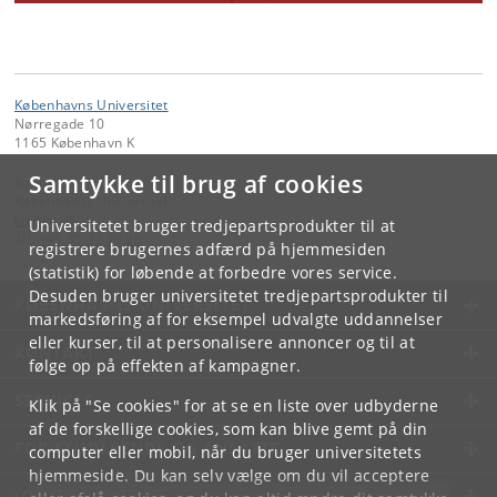
Københavns Universitet
Nørregade 10
1165 København K
Samtykke til brug af cookies
Kontakt:
Københavns Universitet
ku
@
ku
.
dk
Universitetet bruger tredjepartsprodukter til at
Tlf:
+45 35 32 26 26
registrere brugernes adfærd på hjemmesiden
(statistik) for løbende at forbedre vores service.
Desuden bruger universitetet tredjepartsprodukter til
KØBENHAVNS UNIVERSITET
markedsføring af for eksempel udvalgte uddannelser
eller kurser, til at personalisere annoncer og til at
KONTAKT
følge op på effekten af kampagner.
SERVICES
Klik på "Se cookies" for at se en liste over udbyderne
af de forskellige cookies, som kan blive gemt på din
FOR STUDERENDE OG ANSATTE
computer eller mobil, når du bruger universitetets
hjemmeside. Du kan selv vælge om du vil acceptere
JOB OG KARRIERE