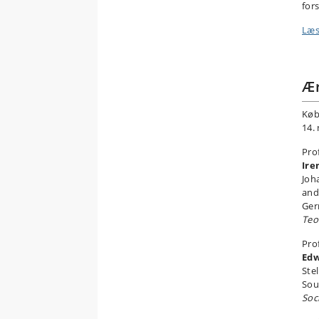
for
Læs
Ær
Køb
14.
Pro
Ire
Joh
and
Ge
Teo
Pro
Edw
Ste
Sou
Soc