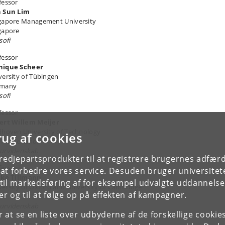
fessor
 Sun Lim
gapore Management University
gapore
sofi
fessor
ique Scheer
versity of Tübingen
rmany
sofi
fessor
ert Willem Meijer
dhoven University of Technology
rug af cookies
 Netherlands
urvidenskab
tredjepartsprodukter til at registrere brugernes adfæ
fessor
e at forbedre vores service. Desuden bruger universitet
ike Tillmann
il markedsføring af for eksempel udvalgte uddannelser e
versity of Oxford and University of Cambridge
r og til at følge op på effekten af kampagner.
urvidenskab
or at se en liste over udbyderne af de forskellige cooki