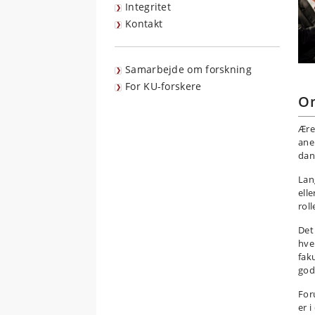
Integritet
Kontakt
Samarbejde om forskning
For KU-forskere
O
Ære
ane
dan
Lan
ell
rol
Det
hve
faku
god
For
er 