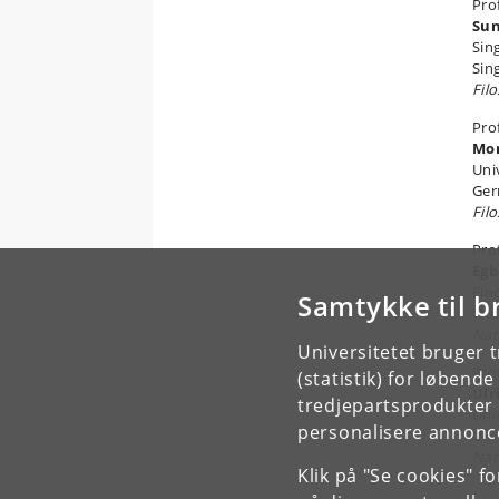
Pro
Sun
Sin
Sin
Filo
Pro
Mon
Uni
Ge
Filo
Pro
Egb
Ein
Samtykke til b
The
Nat
Universitetet bruger 
Pro
(statistik) for løbend
Ulr
tredjepartsprodukter t
Uni
personalisere annonce
UK
Nat
Klik på "Se cookies" f