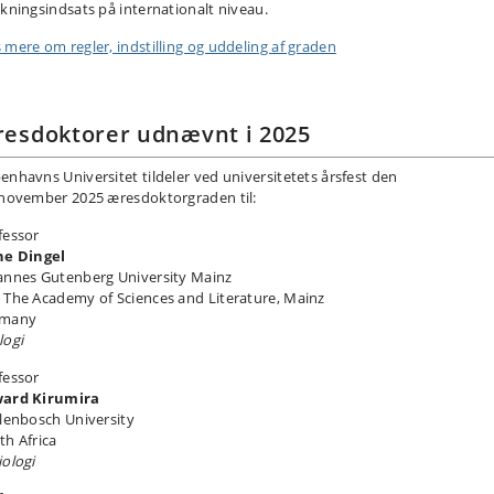
skningsindsats på internationalt niveau.
 mere om regler, indstilling og uddeling af graden
esdoktorer udnævnt i 2025
enhavns Universitet tildeler ved universitetets årsfest den
 november 2025 æresdoktorgraden til:
fessor
ne Dingel
annes Gutenberg University Mainz
 The Academy of Sciences and Literature, Mainz
rmany
logi
fessor
ard Kirumira
llenbosch University
th Africa
iologi