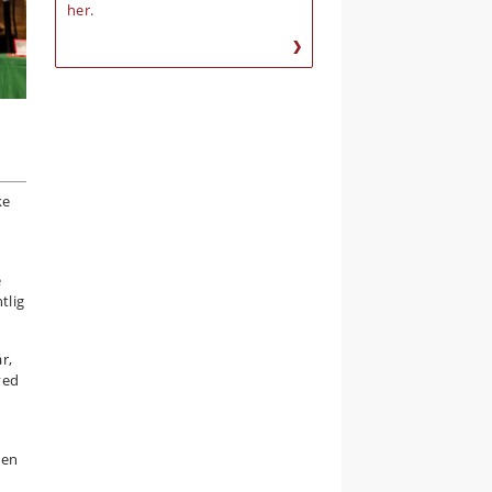
her.
ke
e
tlig
r,
ved
den