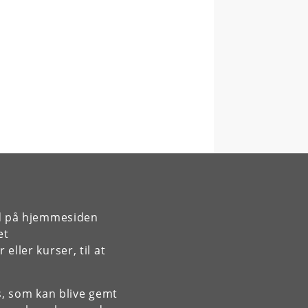
rd på hjemmesiden
et
ller kurser, til at
es, som kan blive gemt