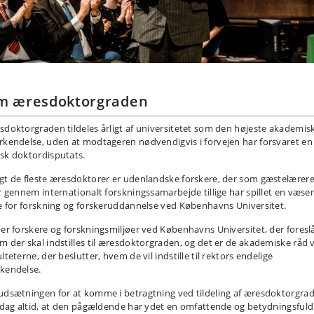
m æresdoktorgraden
sdoktorgraden tildeles årligt af universitetet som den højeste akademis
rkendelse, uden at modtageren nødvendigvis i forvejen har forsvaret en
sk doktordisputats.
gt de fleste æresdoktorer er udenlandske forskere, der som gæstelærer
er gennem internationalt forskningssamarbejde tillige har spillet en væsen
le for forskning og forskeruddannelse ved Københavns Universitet.
 er forskere og forskningsmiljøer ved Københavns Universitet, der foreslå
m der skal indstilles til æresdoktorgraden, og det er de akademiske råd 
lteterne, der beslutter, hvem de vil indstille til rektors endelige
kendelse.
udsætningen for at komme i betragtning ved tildeling af æresdoktorgra
i dag altid, at den pågældende har ydet en omfattende og betydningsfuld