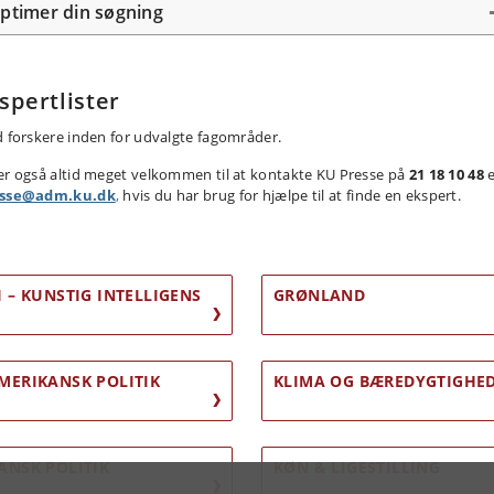
ptimer din søgning
spertlister
d forskere inden for udvalgte fagområder.
er også altid meget velkommen til at kontakte KU Presse på
21 18 10 48
e
esse@adm.ku.dk
,
hvis du har brug for hjælpe til at finde en ekspert.
I – KUNSTIG INTELLIGENS
GRØNLAND
MERIKANSK POLITIK
KLIMA OG BÆREDYGTIGHE
ANSK POLITIK
KØN & LIGESTILLING