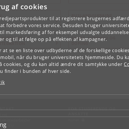
rug af cookies
U
RUSLAND/UKRAINE
tredjepartsprodukter til at registrere brugernes adfæ
e at forbedre vores service. Desuden bruger universitet
il markedsføring af for eksempel udvalgte uddannelser e
LYGTNINGE OG
SPORT, SUNDHED OG
r og til at følge op på effekten af kampagner.
NTEGRATION
DOPING
or at se en liste over udbyderne af de forskellige cooki
 mobil, når du bruger universitetets hjemmeside. Du k
slå cookies, og du kan altid ændre dit samtykke under
Co
 finder i bunden af hver side.
tik
NTAKT
FOR STUDERENDE OG
ANSATTE
d vej
KUnet
d en medarbejder
ing
takt KU