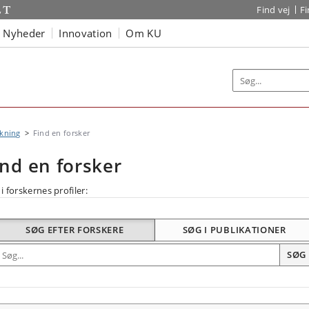
Find vej
F
Nyheder
Innovation
Om KU
kning
Find en forsker
ind en forsker
i forskernes profiler:
SØG EFTER FORSKERE
SØG I PUBLIKATIONER
øg efter forskning
SØG