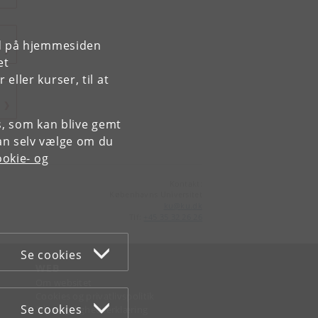
rd på hjemmesiden
et
ller kurser, til at
es, som kan blive gemt
an selv vælge om du
okie- og
Kontakt:
Københavns Universitet
ku
@
ku
.
dk
Tlf:
+45 35 32 26 26
Se cookies
WEB
Om websitet
Cookies og privatlivspolitik
Se cookies
Tilgængelighedserklæring