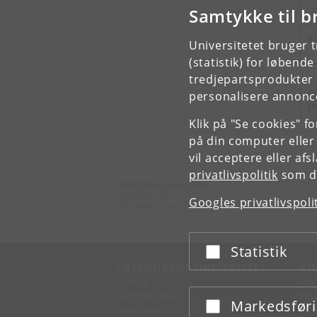
Samtykke til b
E
Universitetet bruger 
(statistik) for løbend
tredjepartsprodukter t
F
personalisere annonce
I
Klik på "Se cookies" f
på din computer eller
vil acceptere eller af
privatlivspolitik
som du
Københavns Universitet
Nørregade 10
Googles privatlivspoli
1165 København K
Statistik
Acceptér eller afslå
KØBENHAVNS UNIVERSITET
KO
Ledelse
Fin
Administration
Fin
Markedsfør
Acceptér eller afslå
Fakulteter
Kon