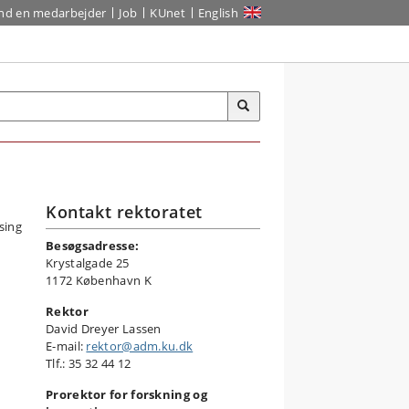
ind en medarbejder
Job
KUnet
English
Kontakt rektoratet
Besøgsadresse:
Krystalgade 25
1172 København K
Rektor
David Dreyer Lassen
E-mail:
rektor@adm.ku.dk
Tlf.: 35 32 44 12
Prorektor for forskning og