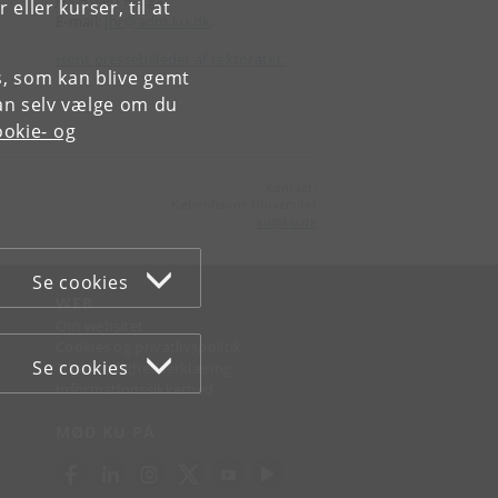
Jes Højen Razga
ller kurser, til at
E-mail:
jhr@adm.ku.dk
.
Hent pressebilleder af rektoratet.
es, som kan blive gemt
an selv vælge om du
okie- og
Kontakt:
Københavns Universitet
ku
@
ku
.
dk
Se cookies
WEB
Om websitet
Cookies og privatlivspolitik
Se cookies
Tilgængelighedserklæring
Informationssikkerhed
MØD KU PÅ