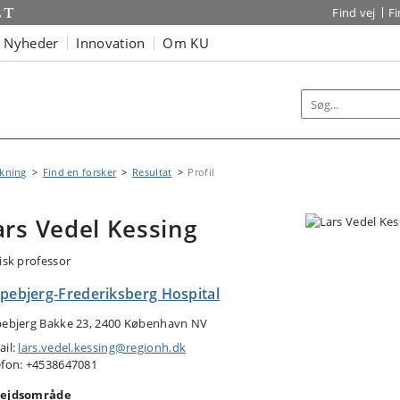
Find vej
F
Nyheder
Innovation
Om KU
kning
Find en forsker
Resultat
Profil
ars Vedel Kessing
nisk professor
spebjerg-Frederiksberg Hospital
pebjerg Bakke 23, 2400 København NV
ail:
lars.vedel.kessing@regionh.dk
efon: +4538647081
ejdsområde