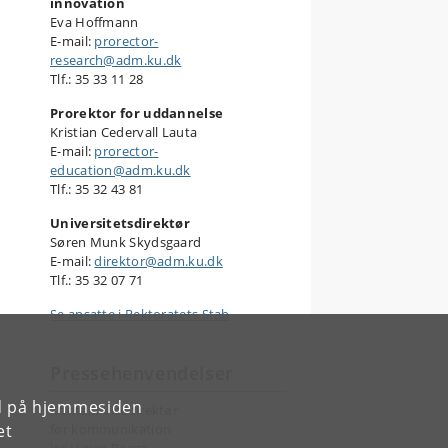
innovation
Eva Hoffmann
E-mail:
prorector-
research@adm.ku.dk
Tlf.: 35 33 11 28
Prorektor for uddannelse
Kristian Cedervall Lauta
E-mail:
prorector-
education@adm.ku.dk
Tlf.: 35 32 43 81
Universitetsdirektør
Søren Munk Skydsgaard
E-mail:
direktor@adm.ku.dk
Tlf.: 35 32 07 71
Se ansatte i Rektoratets Stab
Pressehenvendelser
rd på hjemmesiden
Kontakt vicedirektør
et
for kommunikation