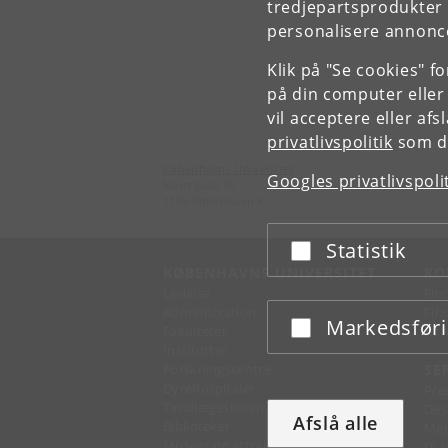
tredjepartsprodukter t
personalisere annonce
Klik på "Se cookies" f
på din computer eller
vil acceptere eller af
privatlivspolitik
som du
Københavns Universitet
Googles privatlivspoli
Nørregade 10
1165 København K
Statistik
Acceptér eller afslå
KØBENHAVNS UNIVERSITET
KO
Ledelse
Fin
Administration
Fin
Markedsfør
Acceptér eller afslå
Fakulteter
Kon
Institutter
Forskningscentre
SE
Dyrehospitaler
Pre
Tandlægeskolen
Des
Afslå alle
Biblioteker
Mer
Museer og attraktioner
IT-