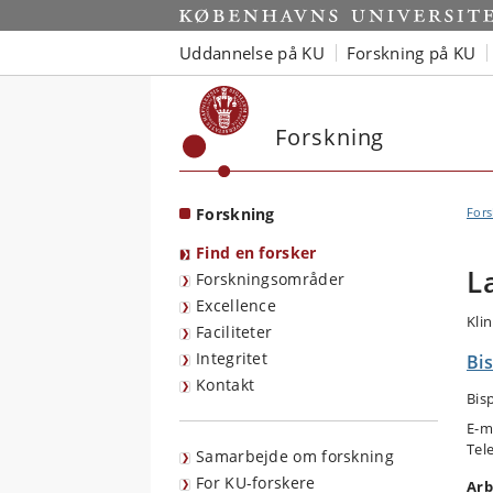
Start
Uddannelse på KU
Forskning på KU
Forskning
Forskning
Fors
Find en forsker
L
Forskningsområder
Excellence
Kli
Faciliteter
Integritet
Bi
Kontakt
Bis
E-m
Tel
Samarbejde om forskning
For KU-forskere
Arb