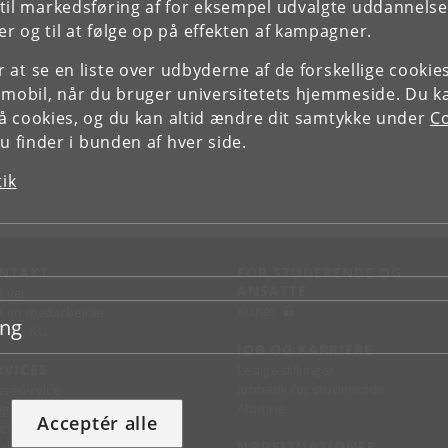
il markedsføring af for eksempel udvalgte uddannelser e
r og til at følge op på effekten af kampagner.
or at se en liste over udbyderne af de forskellige cooki
 mobil, når du bruger universitetets hjemmeside. Du k
slå cookies, og du kan altid ændre dit samtykke under
Co
 finder i bunden af hver side.
tik
NTAKT
FOR STUDERENDE OG
ANSATTE
d vej
KUnet
d en medarbejder
ing
takt KU
JOB OG KARRIERE
RVICES
Ledige stillinger
Jobbank for studerende
sseservice
Alumne
ignguide
Acceptér alle
chandise
NØDSITUATIONER
support