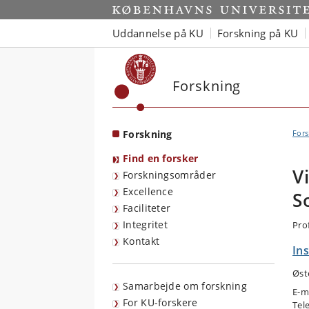
Start
Uddannelse på KU
Forskning på KU
Forskning
Forskning
Fors
Find en forsker
V
Forskningsområder
Excellence
S
Faciliteter
Integritet
Pro
Kontakt
Ins
Øst
Samarbejde om forskning
E-m
For KU-forskere
Tel