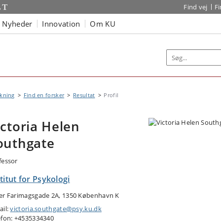
Find vej
F
Nyheder
Innovation
Om KU
kning
Find en forsker
Resultat
Profil
ictoria Helen
outhgate
fessor
titut for Psykologi
er Farimagsgade 2A, 1350 København K
ail:
victoria.southgate@psy.ku.dk
efon: +4535334340