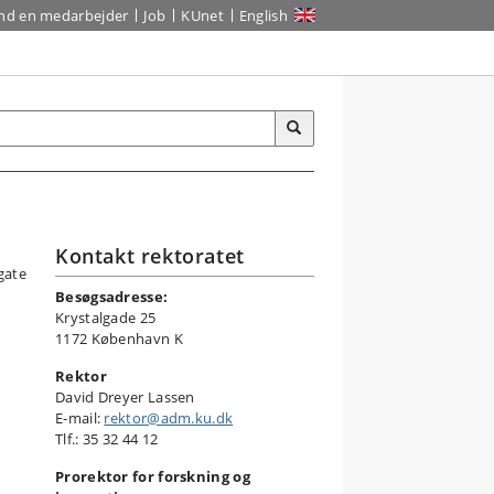
ind en medarbejder
Job
KUnet
English
Kontakt rektoratet
Besøgsadresse:
Krystalgade 25
1172 København K
Rektor
David Dreyer Lassen
E-mail:
rektor@adm.ku.dk
Tlf.: 35 32 44 12
Prorektor for forskning og