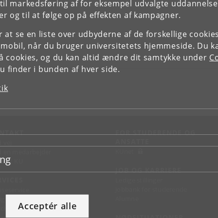
il markedsføring af for eksempel udvalgte uddannelser e
r og til at følge op på effekten af kampagner.
or at se en liste over udbyderne af de forskellige cooki
 mobil, når du bruger universitetets hjemmeside. Du k
slå cookies, og du kan altid ændre dit samtykke under
Co
 finder i bunden af hver side.
tik
NTAKT
FOR STUDERENDE OG
ANSATTE
d vej
KUnet
d en medarbejder
ing
takt KU
JOB OG KARRIERE
RVICES
Ledige stillinger
Jobbank for studerende
sseservice
Alumne
ignguide
Acceptér alle
chandise
NØDSITUATIONER
support