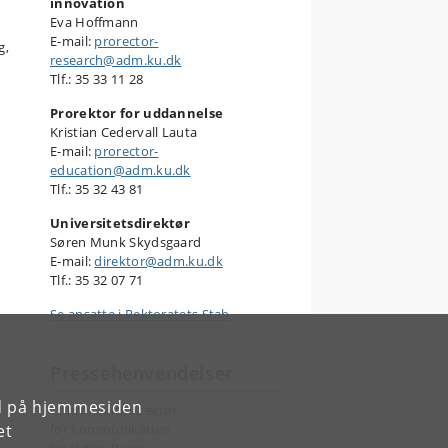
innovation
Eva Hoffmann
E-mail:
prorector-
g,
research@adm.ku.dk
Tlf.: 35 33 11 28
Prorektor for uddannelse
Kristian Cedervall Lauta
E-mail:
prorector-
education@adm.ku.dk
Tlf.: 35 32 43 81
Universitetsdirektør
Søren Munk Skydsgaard
E-mail:
direktor@adm.ku.dk
Tlf.: 35 32 07 71
Se ansatte i Rektoratets Stab
Pressehenvendelser
rd på hjemmesiden
Kontakt vicedirektør
et
for kommunikation