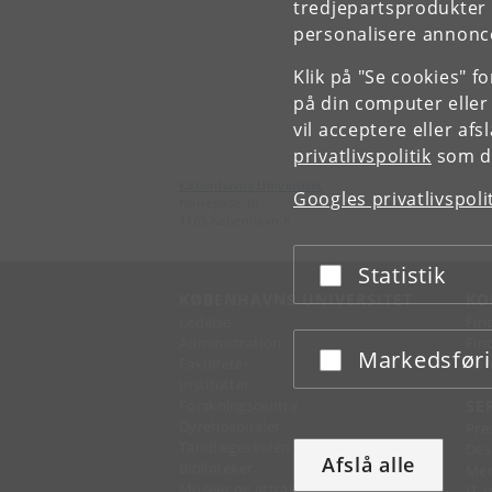
tredjepartsprodukter t
personalisere annonce
Klik på "Se cookies" f
på din computer eller
vil acceptere eller af
privatlivspolitik
som du
Københavns Universitet
Googles privatlivspoli
Nørregade 10
1165 København K
Statistik
Acceptér eller afslå
KØBENHAVNS UNIVERSITET
KO
Ledelse
Fin
Administration
Fin
Markedsfør
Acceptér eller afslå
Fakulteter
Kon
Institutter
Forskningscentre
SE
Dyrehospitaler
Pre
Tandlægeskolen
Des
Afslå alle
Biblioteker
Mer
Museer og attraktioner
IT-