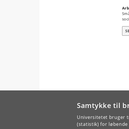
Arb
Små
soc
S
Samtykke til b
Universitetet bruger 
(statistik) for løbend