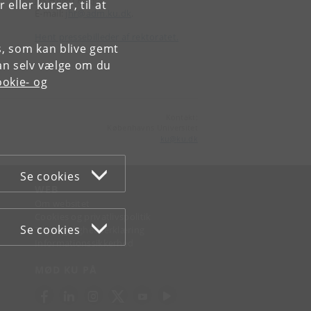
Jes Højen Razga
ller kurser, til at
E-mail:
jhr@adm.ku.dk
.
Hent pressebilleder af rektoratet.
es, som kan blive gemt
an selv vælge om du
okie- og
Kontakt:
Københavns Universitet
ku
@
ku
.
dk
Se cookies
WEB
Om websitet
Cookies og privatlivspolitik
Se cookies
Tilgængelighedserklæring
Informationssikkerhed
MØD KU PÅ