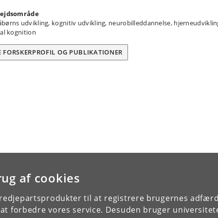
ejdsområde
børns udvikling, kognitiv udvikling, neurobilleddannelse, hjerneudviklin
ial kognition
E FORSKERPROFIL OG PUBLIKATIONER
rug af cookies
tredjepartsprodukter til at registrere brugernes adfæ
e at forbedre vores service. Desuden bruger universitet