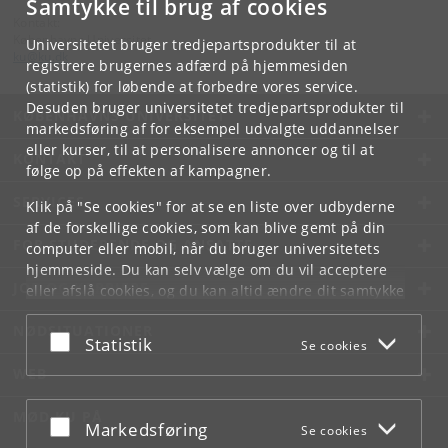
Samtykke til brug af cookies
Kontakt:
Københavns Universitet
Universitetet bruger tredjepartsprodukter til at
ku
@
ku
.
dk
registrere brugernes adfærd på hjemmesiden
(statistik) for løbende at forbedre vores service.
Desuden bruger universitetet tredjepartsprodukter til
KØBENHAVNS UNIVERSITET
markedsføring af for eksempel udvalgte uddannelser
eller kurser, til at personalisere annoncer og til at
KONTAKT
følge op på effekten af kampagner.
SERVICES
Klik på "Se cookies" for at se en liste over udbyderne
af de forskellige cookies, som kan blive gemt på din
FOR STUDERENDE OG ANSATTE
computer eller mobil, når du bruger universitetets
hjemmeside. Du kan selv vælge om du vil acceptere
JOB OG KARRIERE
eller afslå cookies, og du kan altid ændre dit samtykke
under
Cookie- og privatlivspolitik
som du finder i
NØDSITUATIONER
bunden af hver side.
Acceptér eller afslå
Statistik
Se cookies
Googles privatlivspolitik
WEB
MØD KU PÅ
Acceptér eller afslå
Markedsføring
Se cookies