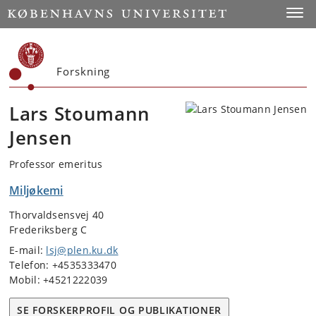
Start
Toggl
Forskning
Lars Stoumann
Jensen
Professor emeritus
Miljøkemi
Thorvaldsensvej 40
Frederiksberg C
E-mail:
lsj@plen.ku.dk
Telefon: +4535333470
Mobil: +4521222039
SE FORSKERPROFIL OG PUBLIKATIONER