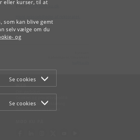
Jes Højen Razga
ller kurser, til at
E-mail:
jhr@adm.ku.dk
.
Hent pressebilleder af rektoratet.
es, som kan blive gemt
an selv vælge om du
okie- og
Kontakt:
Københavns Universitet
ku
@
ku
.
dk
Se cookies
WEB
Om websitet
Cookies og privatlivspolitik
Se cookies
Tilgængelighedserklæring
Informationssikkerhed
MØD KU PÅ