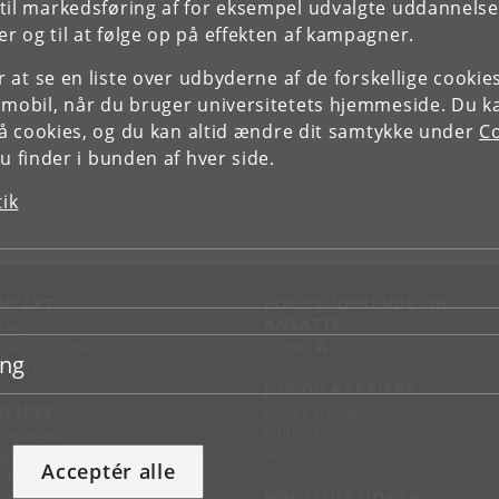
il markedsføring af for eksempel udvalgte uddannelser e
r og til at følge op på effekten af kampagner.
or at se en liste over udbyderne af de forskellige cooki
 mobil, når du bruger universitetets hjemmeside. Du k
slå cookies, og du kan altid ændre dit samtykke under
Co
 finder i bunden af hver side.
tik
NTAKT
FOR STUDERENDE OG
ANSATTE
d vej
KUnet
d en medarbejder
ing
takt KU
JOB OG KARRIERE
RVICES
Ledige stillinger
Jobbank for studerende
sseservice
Alumne
ignguide
Acceptér alle
chandise
NØDSITUATIONER
support