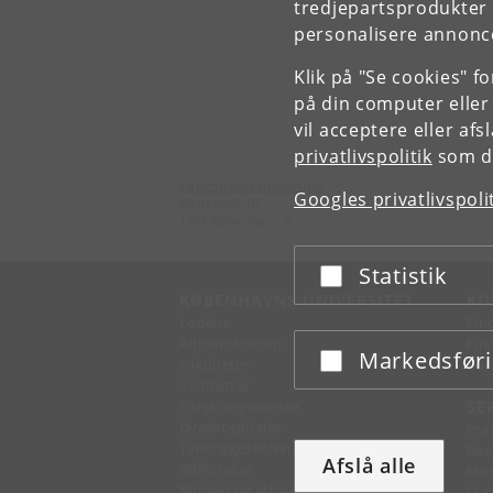
tredjepartsprodukter t
personalisere annonce
Klik på "Se cookies" f
på din computer eller
vil acceptere eller af
privatlivspolitik
som du
Københavns Universitet
Googles privatlivspoli
Nørregade 10
1165 København K
Statistik
Acceptér eller afslå
KØBENHAVNS UNIVERSITET
KO
Ledelse
Fin
Administration
Fin
Markedsfør
Acceptér eller afslå
Fakulteter
Kon
Institutter
Forskningscentre
SE
Dyrehospitaler
Pre
Tandlægeskolen
Des
Afslå alle
Biblioteker
Mer
Museer og attraktioner
IT-