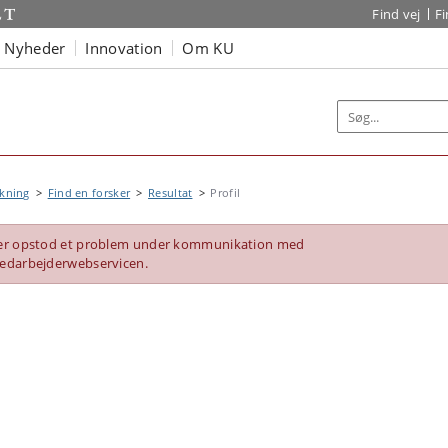
Find vej
F
Nyheder
Innovation
Om KU
kning
Find en forsker
Resultat
Profil
er opstod et problem under kommunikation med
edarbejderwebservicen.