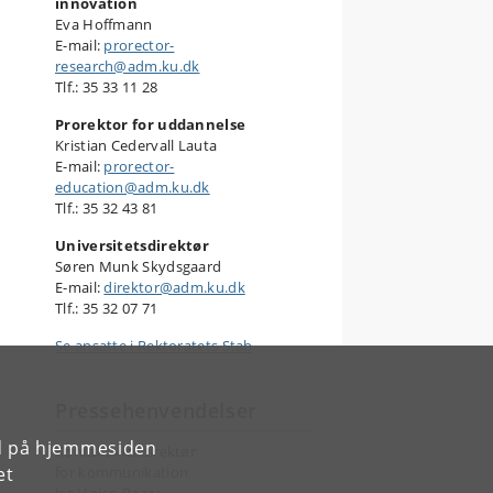
innovation
Eva Hoffmann
E-mail:
prorector-
research@adm.ku.dk
Tlf.: 35 33 11 28
Prorektor for uddannelse
Kristian Cedervall Lauta
E-mail:
prorector-
education@adm.ku.dk
Tlf.: 35 32 43 81
Universitetsdirektør
Søren Munk Skydsgaard
E-mail:
direktor@adm.ku.dk
Tlf.: 35 32 07 71
Se ansatte i Rektoratets Stab
Pressehenvendelser
rd på hjemmesiden
Kontakt vicedirektør
et
for kommunikation