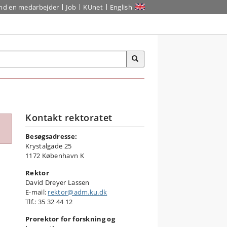
ind en medarbejder
Job
KUnet
English
Kontakt rektoratet
Besøgsadresse:
Krystalgade 25
1172 København K
Rektor
David Dreyer Lassen
E-mail:
rektor@adm.ku.dk
Tlf.: 35 32 44 12
Prorektor for forskning og