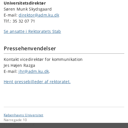
Universitetsdirektør
Søren Munk Skydsgaard
E-mail:
direktor@adm.ku.dk
Tlf.: 35 32 07 71
Se ansatte i Rektoratets Stab
Pressehenvendelser
Kontakt vicedirektør for kommunikation
Jes Højen Razga
E-mail:
jhr@adm.ku.dk
.
Hent pressebilleder af rektoratet.
Københavns Universitet
Nørregade 10
1165 København K