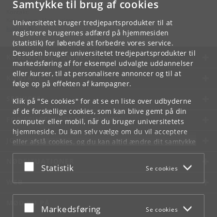
Samtykke til brug af cookies
Kontakt:
Københavns Universitet
Universitetet bruger tredjepartsprodukter til at
ku
@
ku
.
dk
registrere brugernes adfærd på hjemmesiden
(statistik) for løbende at forbedre vores service.
Desuden bruger universitetet tredjepartsprodukter til
KØBENHAVNS UNIVERSITET
markedsføring af for eksempel udvalgte uddannelser
eller kurser, til at personalisere annoncer og til at
KONTAKT
følge op på effekten af kampagner.
SERVICES
Klik på "Se cookies" for at se en liste over udbyderne
af de forskellige cookies, som kan blive gemt på din
FOR STUDERENDE OG ANSATTE
computer eller mobil, når du bruger universitetets
hjemmeside. Du kan selv vælge om du vil acceptere
JOB OG KARRIERE
eller afslå cookies, og du kan altid ændre dit samtykke
under
Cookie- og privatlivspolitik
som du finder i
NØDSITUATIONER
bunden af hver side.
Acceptér eller afslå
Statistik
Se cookies
Googles privatlivspolitik
WEB
MØD KU PÅ
Acceptér eller afslå
Markedsføring
Se cookies