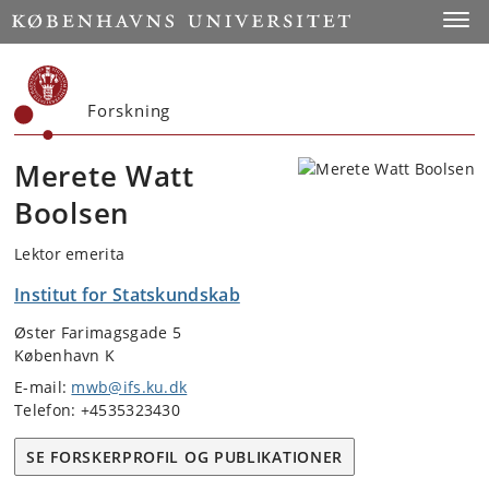
Start
Toggl
Forskning
Merete Watt
Boolsen
Lektor emerita
Institut for Statskundskab
Øster Farimagsgade 5
København K
E-mail:
mwb@ifs.ku.dk
Telefon: +4535323430
SE FORSKERPROFIL OG PUBLIKATIONER