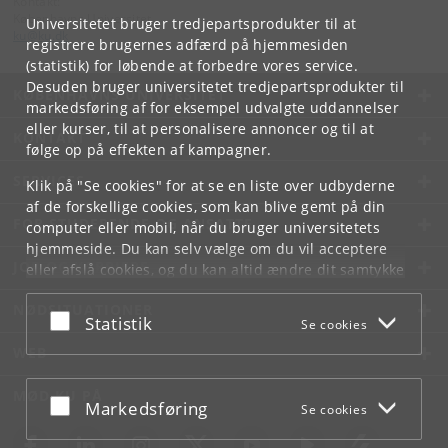
Kontakt:
Københavns Universitet
Universitetet bruger tredjepartsprodukter til at
ku
@
ku
.
dk
registrere brugernes adfærd på hjemmesiden
(statistik) for løbende at forbedre vores service.
Desuden bruger universitetet tredjepartsprodukter til
KØBENHAVNS UNIVERSITET
markedsføring af for eksempel udvalgte uddannelser
eller kurser, til at personalisere annoncer og til at
KONTAKT
følge op på effekten af kampagner.
SERVICES
Klik på "Se cookies" for at se en liste over udbyderne
af de forskellige cookies, som kan blive gemt på din
FOR STUDERENDE OG ANSATTE
computer eller mobil, når du bruger universitetets
hjemmeside. Du kan selv vælge om du vil acceptere
JOB OG KARRIERE
eller afslå cookies, og du kan altid ændre dit samtykke
under
Cookie- og privatlivspolitik
som du finder i
NØDSITUATIONER
bunden af hver side.
Acceptér eller afslå
Statistik
Se cookies
Googles privatlivspolitik
WEB
MØD KU PÅ
Acceptér eller afslå
Markedsføring
Se cookies