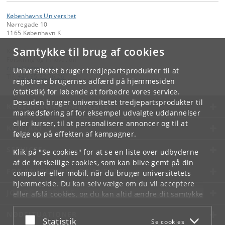
Københavns Universitet
Nørregade 10
1165 København K
Samtykke til brug af cookies
Kontakt:
Forskning og Innovation
curis
@
adm
.
ku
.
dk
Universitetet bruger tredjepartsprodukter til at
Tlf:
+45 35 32 26 26
registrere brugernes adfærd på hjemmesiden
(statistik) for løbende at forbedre vores service.
Desuden bruger universitetet tredjepartsprodukter til
KØBENHAVNS UNIVERSITET
markedsføring af for eksempel udvalgte uddannelser
eller kurser, til at personalisere annoncer og til at
KONTAKT
følge op på effekten af kampagner.
SERVICES
Klik på "Se cookies" for at se en liste over udbyderne
af de forskellige cookies, som kan blive gemt på din
FOR STUDERENDE OG ANSATTE
computer eller mobil, når du bruger universitetets
hjemmeside. Du kan selv vælge om du vil acceptere
JOB OG KARRIERE
eller afslå cookies, og du kan altid ændre dit samtykke
under
Cookie- og privatlivspolitik
som du finder i
NØDSITUATIONER
bunden af hver side.
Acceptér eller afslå
Statistik
Se cookies