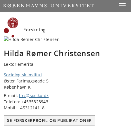
Start
Toggl
Forskning
Hilda Rømer Christensen
Lektor emerita
Sociologisk Institut
Øster Farimagsgade 5
København K
E-mail:
hrc@soc.ku.dk
Telefon: +4535323943
Mobil: +4531214118
SE FORSKERPROFIL OG PUBLIKATIONER