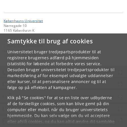
Københavns Universitet
Nørregade 10
1165 København K
Samtykke til brug af cookies
Kontakt:
Forskning og Innovation
curis
@
adm
.
ku
.
dk
Universitetet bruger tredjepartsprodukter til at
Tlf:
+45 35 32 26 26
registrere brugernes adfærd på hjemmesiden
(statistik) for løbende at forbedre vores service.
Desuden bruger universitetet tredjepartsprodukter til
KØBENHAVNS UNIVERSITET
markedsføring af for eksempel udvalgte uddannelser
eller kurser, til at personalisere annoncer og til at
KONTAKT
følge op på effekten af kampagner.
SERVICES
Klik på "Se cookies" for at se en liste over udbyderne
af de forskellige cookies, som kan blive gemt på din
FOR STUDERENDE OG ANSATTE
computer eller mobil, når du bruger universitetets
hjemmeside. Du kan selv vælge om du vil acceptere
JOB OG KARRIERE
eller afslå cookies, og du kan altid ændre dit samtykke