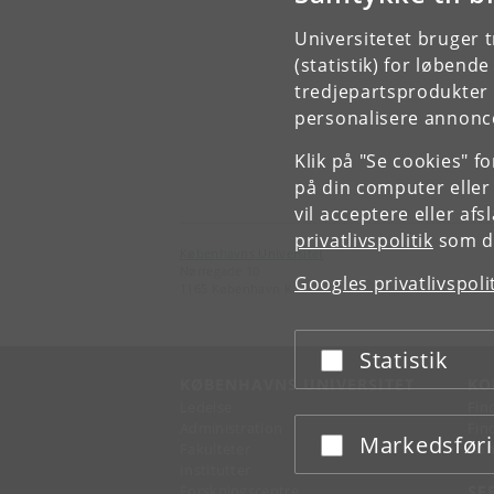
Universitetet bruger 
(statistik) for løbend
tredjepartsprodukter t
personalisere annonce
Klik på "Se cookies" f
på din computer eller
vil acceptere eller af
privatlivspolitik
som du
Københavns Universitet
Nørregade 10
Googles privatlivspoli
1165 København K
Statistik
Acceptér eller afslå
KØBENHAVNS UNIVERSITET
KO
Ledelse
Fin
Administration
Fin
Markedsfør
Acceptér eller afslå
Fakulteter
Kon
Institutter
Forskningscentre
SE