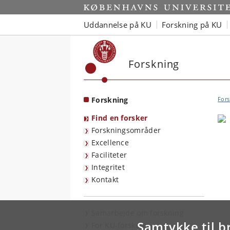
Start
Uddannelse på KU
Forskning på KU
Forskning
Forskning
Fors
Find en forsker
Forskningsområder
Excellence
Faciliteter
Integritet
Kontakt
Samarbejde om forskning
Samtykke til b
For KU-forskere