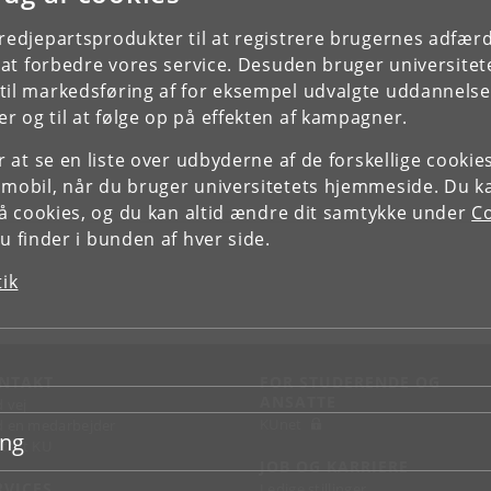
tredjepartsprodukter til at registrere brugernes adfæ
e at forbedre vores service. Desuden bruger universitet
il markedsføring af for eksempel udvalgte uddannelser e
r og til at følge op på effekten af kampagner.
or at se en liste over udbyderne af de forskellige cooki
 mobil, når du bruger universitetets hjemmeside. Du k
slå cookies, og du kan altid ændre dit samtykke under
Co
 finder i bunden af hver side.
tik
NTAKT
FOR STUDERENDE OG
ANSATTE
d vej
KUnet
d en medarbejder
ing
takt KU
JOB OG KARRIERE
RVICES
Ledige stillinger