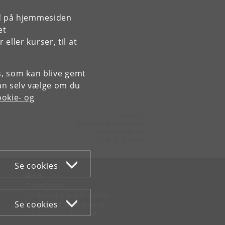
rd på hjemmesiden
et
ller kurser, til at
es, som kan blive gemt
an selv vælge om du
okie- og
Kontakt:
Forskning og Innovation
curis
@
adm
.
ku
.
dk
Tlf:
+45 35 32 26 26
Se cookies
WEB
Om websitet
Cookies og privatlivspolitik
Se cookies
Tilgængelighedserklæring
Informationssikkerhed