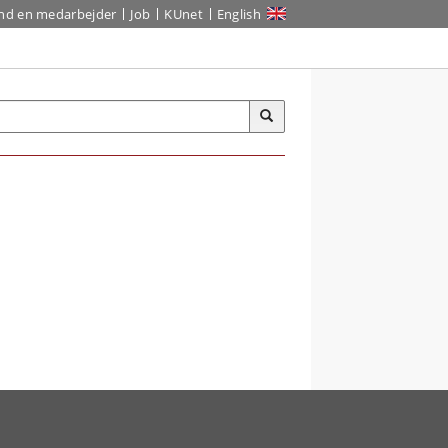
ind en medarbejder
Job
KUnet
English