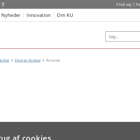
Find vej
F
Nyheder
Innovation
Om KU
kning
Find en forsker
Resultat
rug af cookies